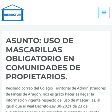
Ir
al
contenido
MA
ME
ASUNTO: USO DE
MASCARILLAS
OBLIGATORIO EN
COMUNIDADES DE
PROPIETARIOS.
Recibido correo del Colegio Territorial de Administradores
de Fincas de Aragón, nos es grato hacerles llegar la
información vigente respecto del uso de mascarillas, al
igual que el Real Decreto-Ley 30-2021 de 23 de